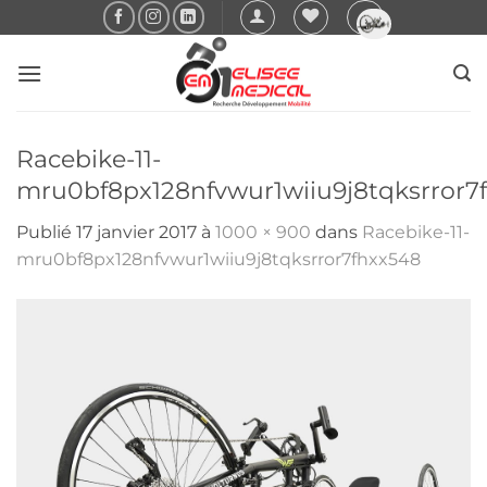
Passer
au
contenu
Racebike-11-
mru0bf8px128nfvwur1wiiu9j8tqksrror7
Publié
17 janvier 2017
à
1000 × 900
dans
Racebike-11-
mru0bf8px128nfvwur1wiiu9j8tqksrror7fhxx548