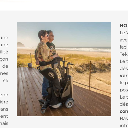
NO
Le 
une
ave
 une
faci
lité
Tek
açon
Le 
 de
dés
nes
ver
 se
le 
pos
enir
Le 
ère
dés
dans
con
ent
Bas
mais
int