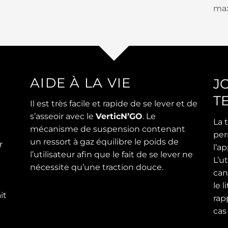
max
AIDE À LA VIE
J
T
Il est très facile et rapide de se lever et de
s’asseoir avec le
VerticN’GO
. Le
La
mécanisme de suspension contenant
per
un ressort à gaz équilibre le poids de
r
l’ap
l’utilisateur afin que le fait de se lever ne
L’ut
nécessite qu’une traction douce.
can
le l
it
rap
cas