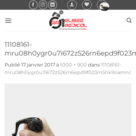
Passer
au
contenu
11108161-
mru08h0ygr0u7i672z526rn6epd9f02
Publié
17 janvier 2017
à
1000 × 900
dans
11108161-
mru08h0ygr0u7i672z526rn6epd9f023m5hk9oamnc