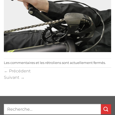
Les commentaires et les rétroliens sont actuellement fermés.
←
Précédent
Suivant
→