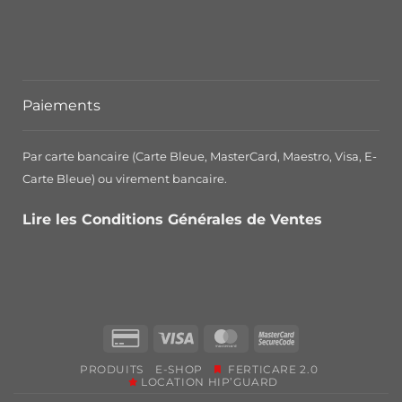
Paiements
Par carte bancaire (Carte Bleue, MasterCard, Maestro, Visa, E-
Carte Bleue) ou virement bancaire.
Lire les Conditions Générales de Ventes
Credit
Visa
MasterCard
MasterCard
Card
2
PRODUITS
E-SHOP
FERTICARE 2.0
2
LOCATION HIP’GUARD