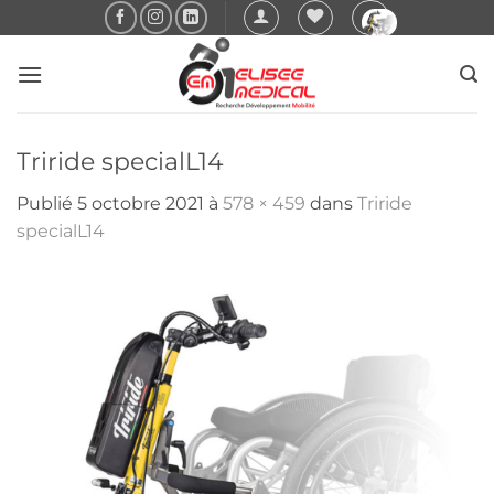
Passer
au
contenu
Triride specialL14
Publié
5 octobre 2021
à
578 × 459
dans
Triride
specialL14