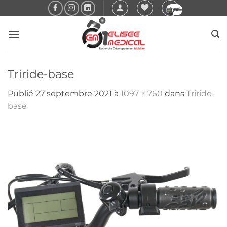
Passer
au
contenu
Triride-base
Publié
27 septembre 2021
à
1097 × 760
dans
Triride-
base