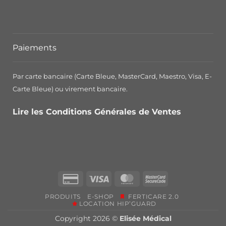
Paiements
Par carte bancaire (Carte Bleue, MasterCard, Maestro, Visa, E-
Carte Bleue) ou virement bancaire.
Lire les Conditions Générales de Ventes
Credit
Visa
MasterCard
MasterCard
Card
2
PRODUITS
E-SHOP
FERTICARE 2.0
2
LOCATION HIP’GUARD
Copyright 2026 ©
Elisée Médical