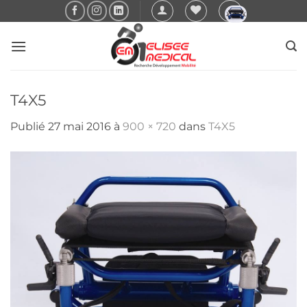
Passer
au
contenu
T4X5
Publié
27 mai 2016
à
900 × 720
dans
T4X5