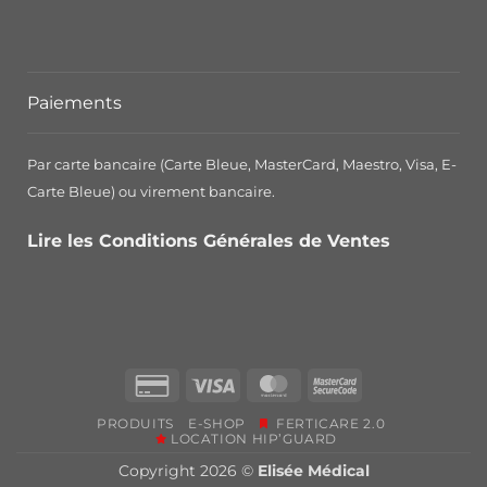
Paiements
Par carte bancaire (Carte Bleue, MasterCard, Maestro, Visa, E-
Carte Bleue) ou virement bancaire.
Lire les Conditions Générales de Ventes
Credit
Visa
MasterCard
MasterCard
Card
2
PRODUITS
E-SHOP
FERTICARE 2.0
2
LOCATION HIP’GUARD
Copyright 2026 ©
Elisée Médical