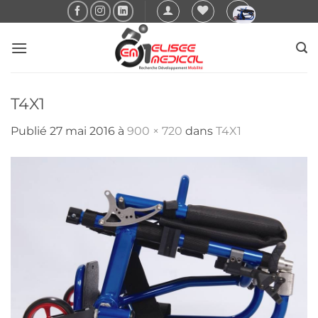
Passer
au
contenu
T4X1
Publié
27 mai 2016
à
900 × 720
dans
T4X1