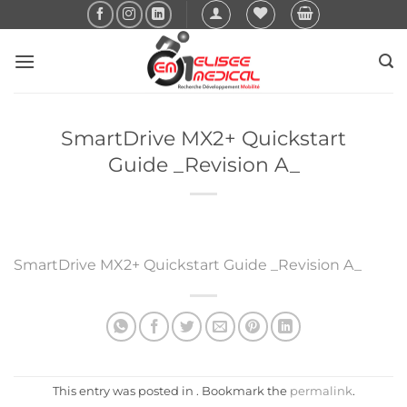
Passer
au
contenu
SmartDrive MX2+ Quickstart
Guide _Revision A_
SmartDrive MX2+ Quickstart Guide _Revision A_
This entry was posted in . Bookmark the
permalink
.