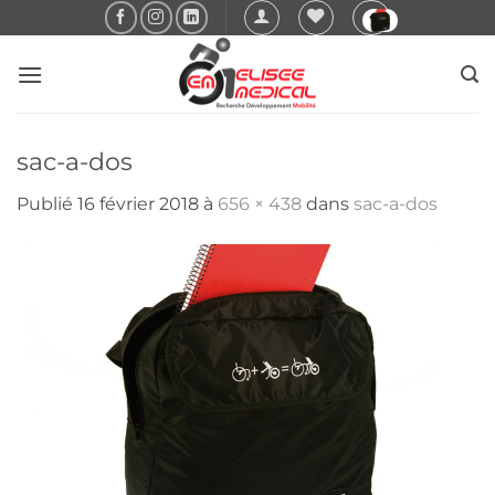
Passer
au
contenu
sac-a-dos
Publié
16 février 2018
à
656 × 438
dans
sac-a-dos