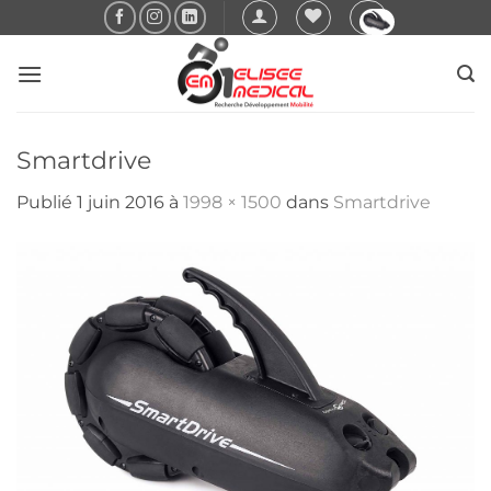
Passer
au
contenu
Smartdrive
Publié
1 juin 2016
à
1998 × 1500
dans
Smartdrive