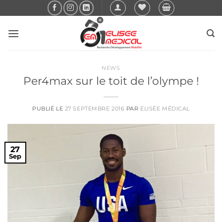
Passer
au
contenu
NEWS
Per4max sur le toit de l’olympe !
PUBLIÉ LE
27 SEPTEMBRE 2016
PAR
ELISÉE MÉDICAL
27
Sep