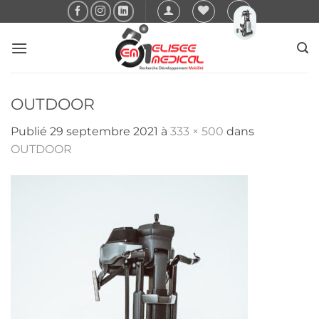
Passer
au
contenu
OUTDOOR
Publié
29 septembre 2021
à
333 × 500
dans
OUTDOOR