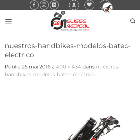
Passer
au
contenu
nuestros-handbikes-modelos-batec-
electrico
Publié
25 mai 2016
à
400 × 434
dans
nuestros-
handbikes-modelos-batec-electrico