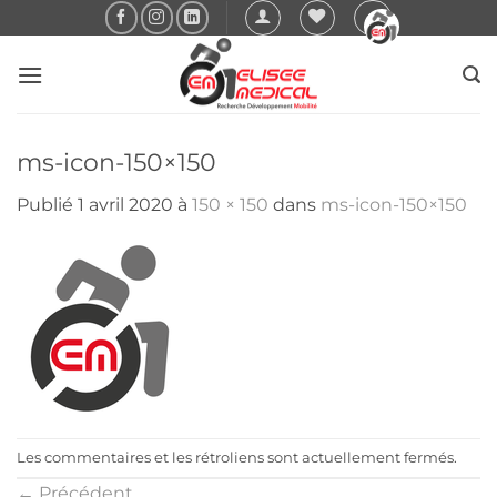
Passer
au
contenu
ms-icon-150×150
Publié
1 avril 2020
à
150 × 150
dans
ms-icon-150×150
Les commentaires et les rétroliens sont actuellement fermés.
←
Précédent