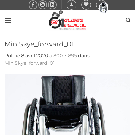
Passer
au
contenu
MiniSkye_forward_01
Publié
8 avril 2020
à
800 × 895
dans
MiniSkye_forward_01