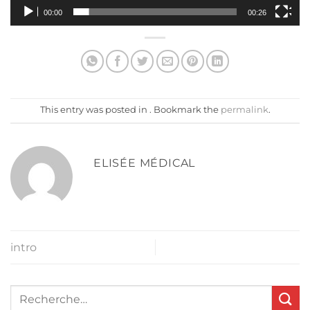
00:00
00:26
This entry was posted in . Bookmark the
permalink
.
ELISÉE MÉDICAL
intro