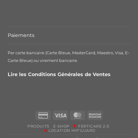
Paiements
Par carte bancaire (Carte Bleue, MasterCard, Maestro, Visa, E-
Carte Bleue) ou virement bancaire.
Lire les Conditions Générales de Ventes
Credit
Visa
MasterCard
MasterCard
Card
2
PRODUITS
E-SHOP
FERTICARE 2.0
2
LOCATION HIP’GUARD