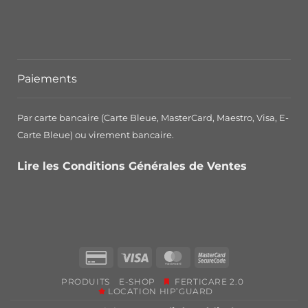
Paiements
Par carte bancaire (Carte Bleue, MasterCard, Maestro, Visa, E-
Carte Bleue) ou virement bancaire.
Lire les Conditions Générales de Ventes
Credit
Visa
MasterCard
MasterCard
Card
2
PRODUITS
E-SHOP
FERTICARE 2.0
2
LOCATION HIP’GUARD