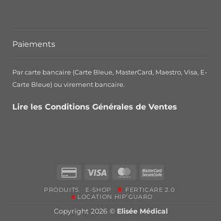
Paiements
Par carte bancaire (Carte Bleue, MasterCard, Maestro, Visa, E-
Carte Bleue) ou virement bancaire.
Lire les Conditions Générales de Ventes
Credit
Visa
MasterCard
MasterCard
Card
2
PRODUITS
E-SHOP
FERTICARE 2.0
2
LOCATION HIP’GUARD
Copyright 2026 ©
Elisée Médical