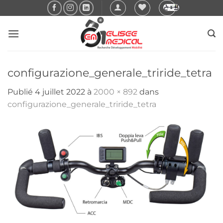
Passer
au
contenu
configurazione_generale_triride_tetra
Publié
4 juillet 2022
à
2000 × 892
dans
configurazione_generale_triride_tetra