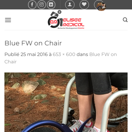
Passer
au
contenu
Blue FW on Chair
Publié
25 mai 2016
à
653 × 600
dans
Blue FW on
Chair