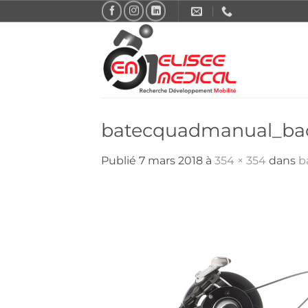
Passer
au
contenu
batecquadmanual_bac
Publié
7 mars 2018
à
354 × 354
dans
b