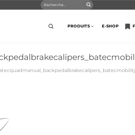
Recherche
pour :
PRODUITS
E-SHOP
F
kpedalbrakecalipers_batecmobi
atecquadmanual_backpedalbrakecalipers_batecmobili