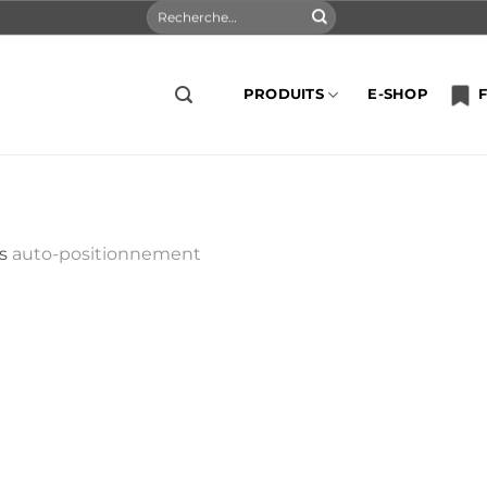
Recherche
pour :
PRODUITS
E-SHOP
F
s
auto-positionnement