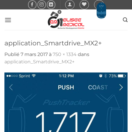
Passer
au
contenu
application_Smartdrive_MX2+
Publié
7 mars 2017
à
750 × 1334
dans
application_Smartdrive_MX2+