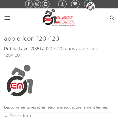
Passer
au
contenu
apple-icon-120×120
Publié
1 avril 2020
à
120 × 120
dans
apple-icon-
120×120
Les commentaires et les rétroliens sont actuellement fermés.
←
Précédent