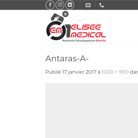
Passer
au
contenu
Antaras-A-
Publié
17 janvier 2017
à
1000 × 900
da