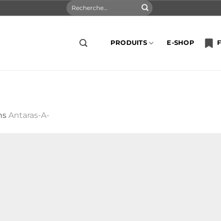
Recherche
pour :
PRODUITS
E-SHOP
F
ns
Antaras-A-