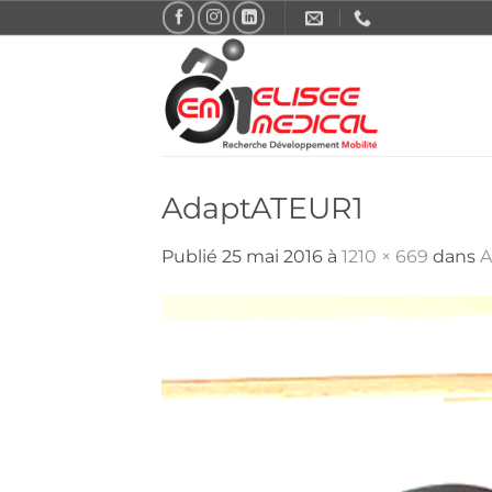
Passer
au
contenu
AdaptATEUR1
Publié
25 mai 2016
à
1210 × 669
dans
A