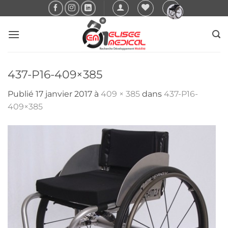
Passer
au
contenu
437-P16-409×385
Publié
17 janvier 2017
à
409 × 385
dans
437-P16-
409×385