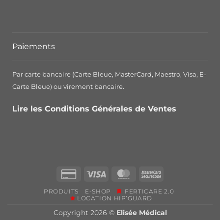
Paiements
Par carte bancaire (Carte Bleue, MasterCard, Maestro, Visa, E-
Carte Bleue) ou virement bancaire.
Lire les Conditions Générales de Ventes
Credit
Visa
MasterCard
MasterCard
Card
2
PRODUITS
E-SHOP
FERTICARE 2.0
2
LOCATION HIP’GUARD
Copyright 2026 ©
Elisée Médical