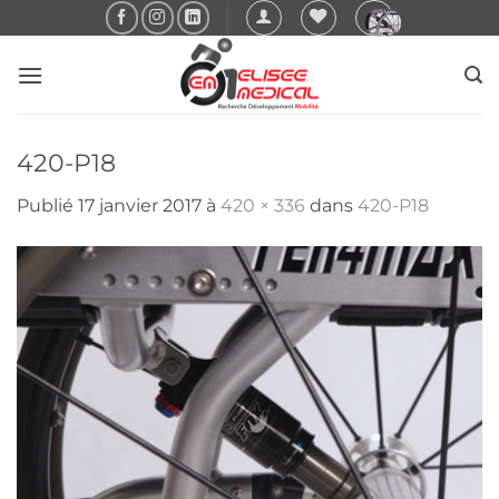
Passer
au
contenu
420-P18
Publié
17 janvier 2017
à
420 × 336
dans
420-P18