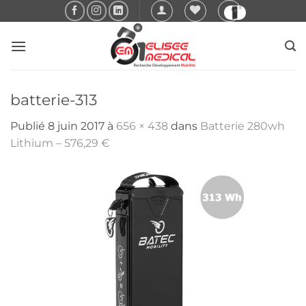
Passer
au
contenu
batterie-313
Publié
8 juin 2017
à
656 × 438
dans
Batterie 280wh
Lithium – 576,29 €