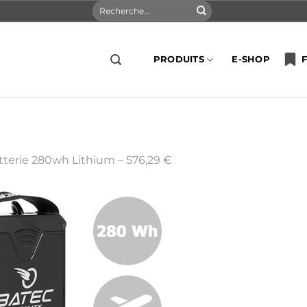
Recherche
pour :
PRODUITS
E-SHOP
F
tterie 280wh Lithium – 576,29 €