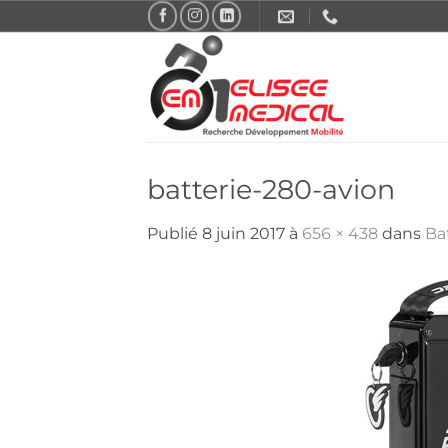
Passer
au
contenu
batterie-280-avion
Publié
8 juin 2017
à
656 × 438
dans
Ba