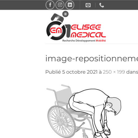
Passer
au
contenu
image-repositionnem
Publié
5 octobre 2021
à
250 × 199
dan