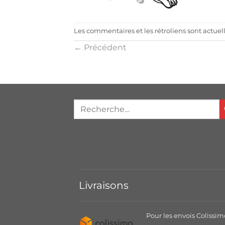
Les commentaires et les rétroliens sont actue
←
Précédent
Livraisons
Pour les envois Colissim