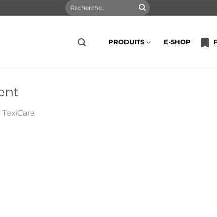
Recherche
pour :
PRODUITS
E-SHOP
F
ent
s
TexiCare