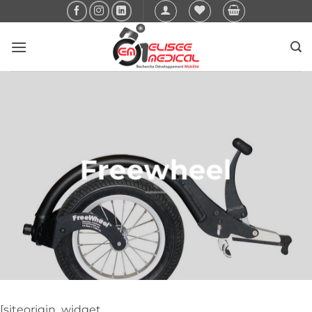
Passer
au
contenu
Freewheel
[siteorigin_widget