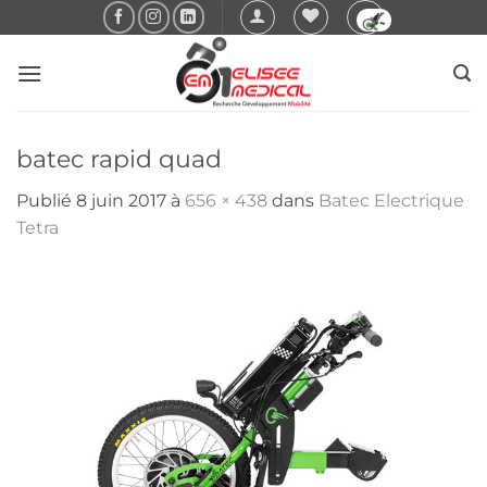
Passer
au
contenu
batec rapid quad
Publié
8 juin 2017
à
656 × 438
dans
Batec Electrique
Tetra