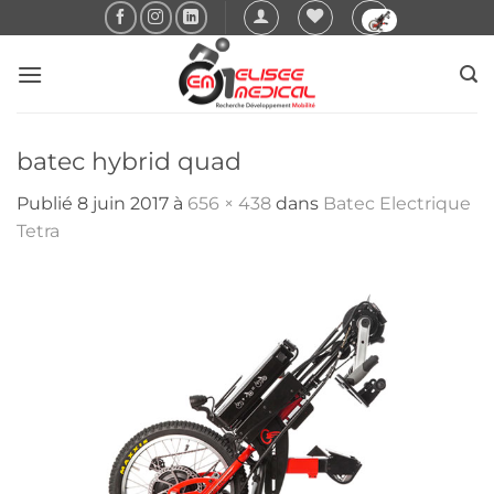
Passer
au
contenu
batec hybrid quad
Publié
8 juin 2017
à
656 × 438
dans
Batec Electrique
Tetra