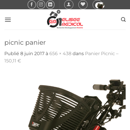
Passer
au
contenu
picnic panier
Publié
8 juin 2017
à
656 × 438
dans
Panier Picnic –
150,11 €