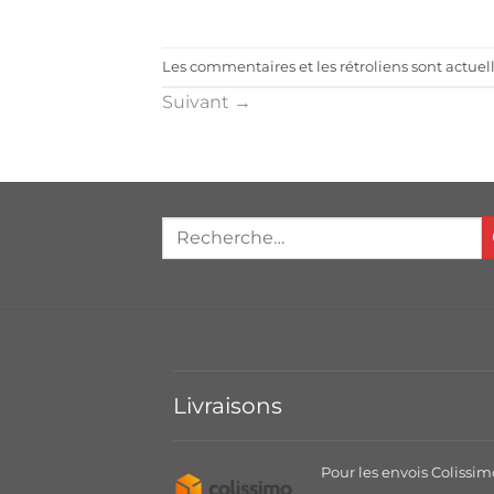
Les commentaires et les rétroliens sont actue
Suivant
→
Livraisons
Pour les envois Colissim