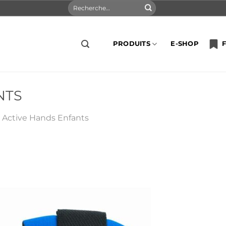
Recherche
pour :
PRODUITS
E-SHOP
F
NTS
s
Active Hands Enfants