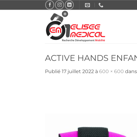
Passer
au
contenu
ACTIVE HANDS ENFA
Publié
17 juillet 2022
à
600 × 600
dan