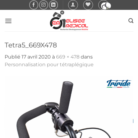
Passer
au
contenu
Tetra5_669X478
Publié
17 avril 2020
à
669 × 478
dans
Personnalisation pour tétraplégique