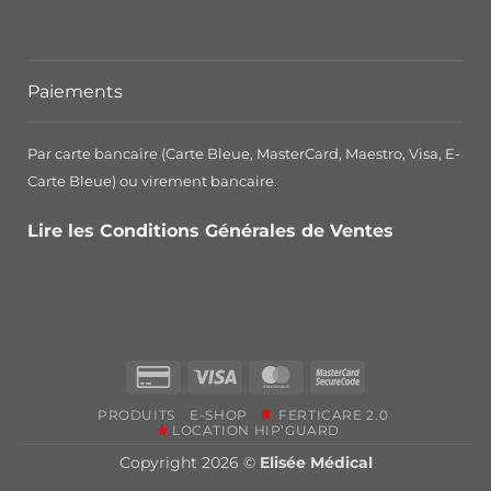
Paiements
Par carte bancaire (Carte Bleue, MasterCard, Maestro, Visa, E-
Carte Bleue) ou virement bancaire.
Lire les Conditions Générales de Ventes
Credit
Visa
MasterCard
MasterCard
Card
2
PRODUITS
E-SHOP
FERTICARE 2.0
2
LOCATION HIP’GUARD
Copyright 2026 ©
Elisée Médical