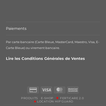
Paiements
Par carte bancaire (Carte Bleue, MasterCard, Maestro, Visa, E-
Carte Bleue) ou virement bancaire.
Lire les Conditions Générales de Ventes
Credit
Visa
MasterCard
MasterCard
Card
2
PRODUITS
E-SHOP
FERTICARE 2.0
2
LOCATION HIP’GUARD