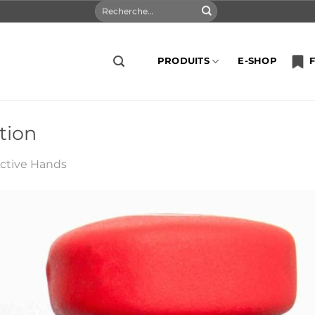
Recherche
pour :
PRODUITS
E-SHOP
F
tion
ctive Hands