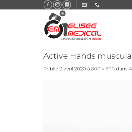
Passer
au
contenu
Active Hands muscula
Publié
9 avril 2020
à
800 × 800
dans
A